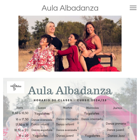
Ir
Aula
Albadanza
al
contenido
principal